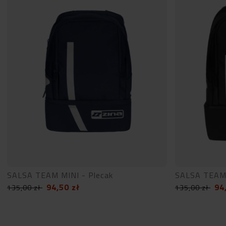
SALSA TEAM MINI - Plecak
SALSA TEAM 
94,50
zł
94
135,00
zł
135,00
zł