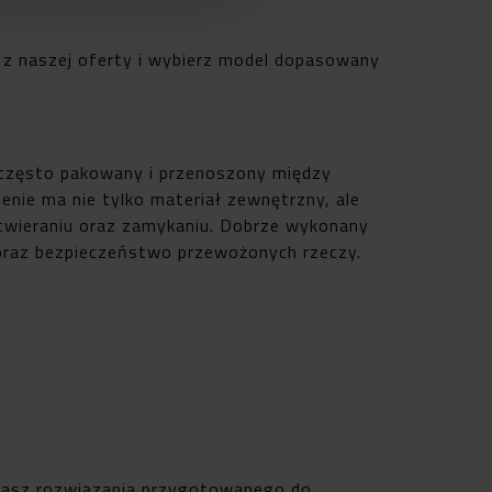
z naszej oferty i wybierz model dopasowany
 często pakowany i przenoszony między
enie ma nie tylko materiał zewnętrzny, ale
twieraniu oraz zamykaniu. Dobrze wykonany
oraz bezpieczeństwo przewożonych rzeczy.
zukasz rozwiązania przygotowanego do