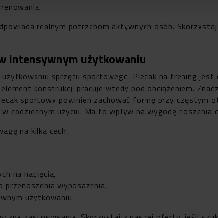
trenowania.
odpowiada realnym potrzebom aktywnych osób. Skorzystaj 
e w intensywnym użytkowaniu
 użytkowaniu sprzętu sportowego. Plecak na trening jest
element konstrukcji pracuje wtedy pod obciążeniem. Znacz
 Plecak sportowy powinien zachować formę przy częstym o
eń w codziennym użyciu. Ma to wpływ na wygodę noszenia 
agę na kilka cech:
ch na napięcia,
o przenoszenia wyposażenia,
sywnym użytkowaniu.
tyczne zastosowanie. Skorzystaj z naszej oferty, jeśli s