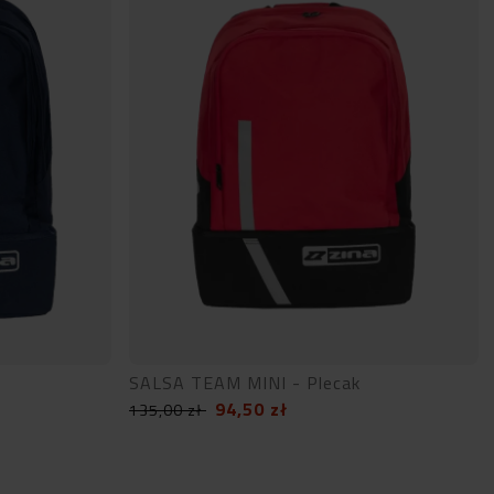
SALSA TEAM MINI - Plecak
94,50
zł
135,00
zł