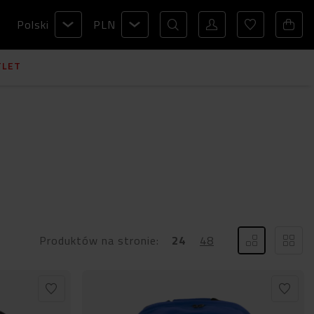
Polski
PLN
TLET
Produktów na stronie:
24
48