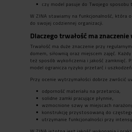
czy model pasuje do Twojego sposobu 
W ZINA stawiamy na funkcjonalność, która 
do swojej codziennej organizacji.
Dlaczego trwałość ma znaczeni
Trwałość ma duże znaczenie przy regularnym
domem, siłownią oraz miejscem zajęć. Każdy 
też sposób wykończenia i jakość zamknięć.
model ogranicza ryzyko przetarć i uszkodz
Przy ocenie wytrzymałości dobrze zwrócić uw
odporność materiału na przetarcia,
solidne zamki pracujące płynnie,
wzmocnione szwy w miejscach narażony
konstrukcję przystosowaną do częsteg
utrzymanie funkcjonalności przy inten
W ZINA istotna jest jakość wykonania i prak