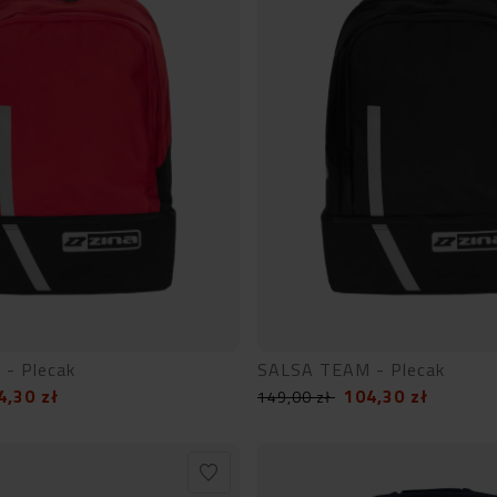
- Plecak
SALSA TEAM - Plecak
4,30
zł
104,30
zł
149,00
zł