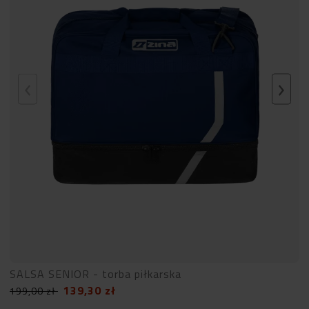
SALSA SENIOR - torba piłkarska
139,30
zł
199,00
zł