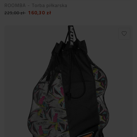
ROOMBA - Torba piłkarska
160,30
zł
229,00
zł