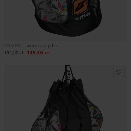
PAMPA - worek na piłki
139,30
zł
199,00
zł