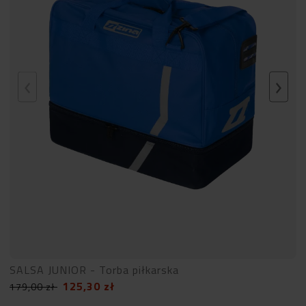
SALSA JUNIOR - Torba piłkarska
125,30
zł
179,00
zł