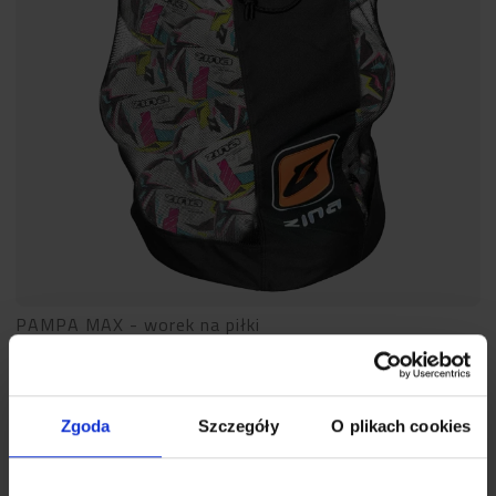
PAMPA MAX - worek na piłki
188,30
zł
269,00
zł
Zgoda
Szczegóły
O plikach cookies