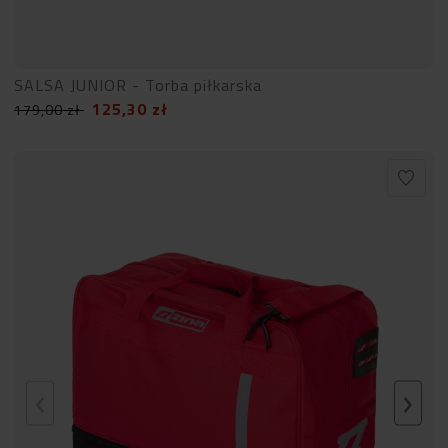
SALSA JUNIOR - Torba piłkarska
125,30
zł
179,00
zł