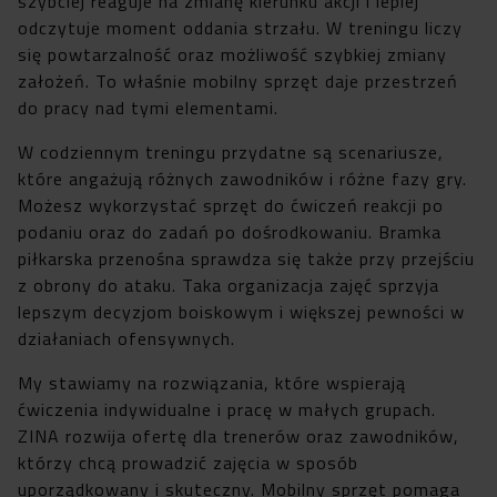
szybciej reaguje na zmianę kierunku akcji i lepiej
odczytuje moment oddania strzału. W treningu liczy
się powtarzalność oraz możliwość szybkiej zmiany
założeń. To właśnie mobilny sprzęt daje przestrzeń
do pracy nad tymi elementami.
W codziennym treningu przydatne są scenariusze,
które angażują różnych zawodników i różne fazy gry.
Możesz wykorzystać sprzęt do ćwiczeń reakcji po
podaniu oraz do zadań po dośrodkowaniu. Bramka
piłkarska przenośna sprawdza się także przy przejściu
z obrony do ataku. Taka organizacja zajęć sprzyja
lepszym decyzjom boiskowym i większej pewności w
działaniach ofensywnych.
My stawiamy na rozwiązania, które wspierają
ćwiczenia indywidualne i pracę w małych grupach.
ZINA rozwija ofertę dla trenerów oraz zawodników,
którzy chcą prowadzić zajęcia w sposób
uporządkowany i skuteczny. Mobilny sprzęt pomaga