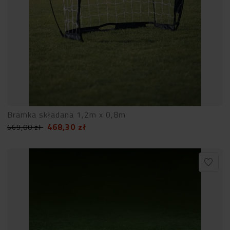
Bramka składana 1,2m x 0,8m
468,30
zł
669,00
zł