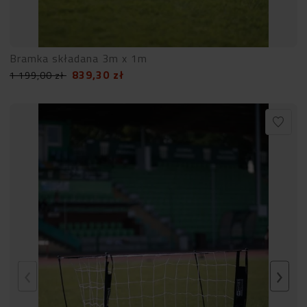
Bramka składana 3m x 1m
839,30
zł
1 199,00
zł