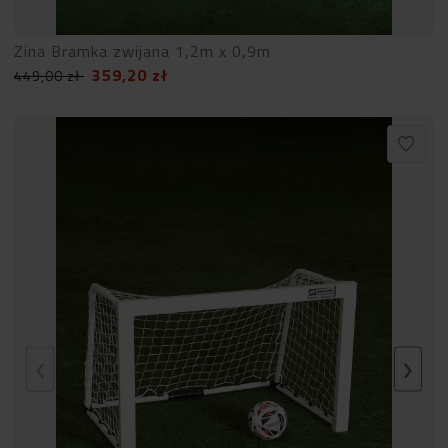
Zina Bramka zwijana 1,2m x 0,9m
359,20
zł
449,00
zł