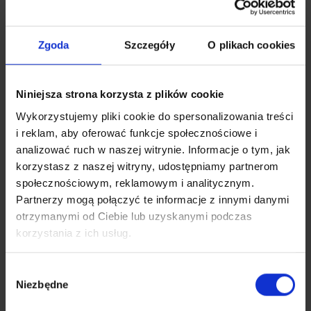
Jeśli szukasz sprzętu, który realnie wspiera codzienny
trening piłkarski, sprawdź naszą ofertę i wybierz
rozwiązanie dopasowane do boiska, hali oraz poziomu
Zgoda
Szczegóły
O plikach cookies
zawodników. Stawiamy na wyposażenie, które
pomaga rozwijać technikę i precyzję. Ułatwia też
pracę nad szybką reakcją pod bramką. Dobrze dobrane
Niniejsza strona korzysta z plików cookie
modele wspierają organizację zajęć przez cały rok.
Wykorzystujemy pliki cookie do spersonalizowania treści
Bramki treningowe do intensywnej pracy na
i reklam, aby oferować funkcje społecznościowe i
boisku
analizować ruch w naszej witrynie. Informacje o tym, jak
korzystasz z naszej witryny, udostępniamy partnerom
Regularny trening wymaga sprzętu, który zachowuje
społecznościowym, reklamowym i analitycznym.
stabilność i wspiera powtarzalną pracę na boisku.
Partnerzy mogą połączyć te informacje z innymi danymi
Nasza oferta została przygotowana z myślą o
otrzymanymi od Ciebie lub uzyskanymi podczas
klubach, szkołach i trenerach. Każda bramka
korzystania z ich usług.
treningowa sprawdza się podczas ćwiczeń
technicznych i zajęć nastawionych na precyzję
strzału. Ułatwia budowanie dobrych nawyków
Wybór
Niezbędne
boiskowych i wspiera różne formy pracy z
zgody
zawodnikami.