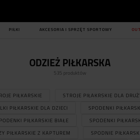
PIŁKI
AKCESORIA I SPRZĘT SPORTOWY
OU
ODZIEŻ PIŁKARSKA
535
produktów
ROJE PIŁKARSKIE
STROJE PIŁAKRSKIE DLA DRU
LKI PIŁKARSKIE DLA DZIECI
SPODENKI PIŁKARSK
PODENKI PIŁKARSKIE BIAŁE
SPODENKI PIŁKARS
ZY PIŁKARSKIE Z KAPTUREM
SPODNIE PIŁKARSK