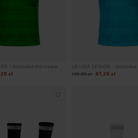
IOR - koszulka meczowa
LA LIGA SENIOR - koszulk
,20
zł
87,20
zł
109,00
zł