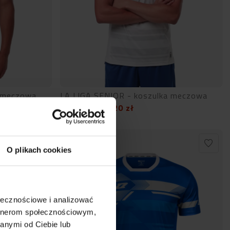
a meczowa
LA LIGA SENIOR - koszulka meczowa
87,20
zł
109,00
zł
O plikach cookies
ołecznościowe i analizować
artnerom społecznościowym,
anymi od Ciebie lub