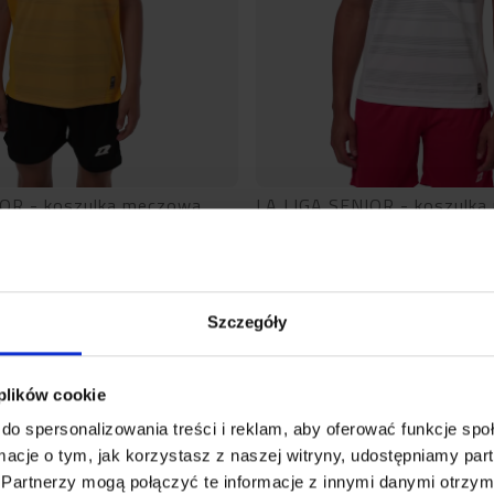
IOR - koszulka meczowa
LA LIGA SENIOR - koszulk
20
zł
87,20
zł
109,00
zł
Szczegóły
 plików cookie
do spersonalizowania treści i reklam, aby oferować funkcje sp
ormacje o tym, jak korzystasz z naszej witryny, udostępniamy p
Partnerzy mogą połączyć te informacje z innymi danymi otrzym