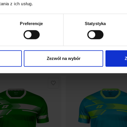
nia z ich usług.
Preferencje
Statystyka
IOR - koszulka meczowa
LA LIGA SENIOR - koszulk
Zezwól na wybór
Z
,20
zł
87,20
zł
109,00
zł