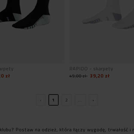
arpety
RAPIDO - skarpety
20
zł
39,20
zł
49,00
zł
‹
…
›
1
2
klubu? Postaw na odzież, która łączy wygodę, trwałość i m