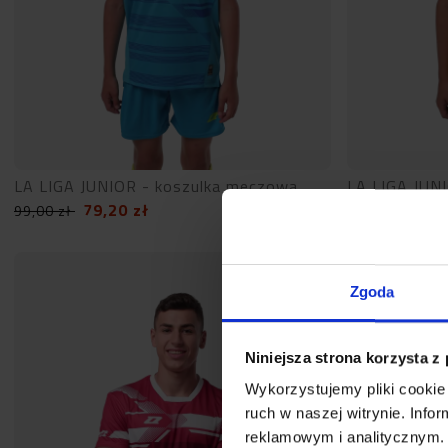
LA LIGA JUNIOR - koszulka meczowa
LA LIGA JUN
79,20
zł
79,
99,00
zł
99,00
zł
Zgoda
Niniejsza strona korzysta z
Wykorzystujemy pliki cookie 
ruch w naszej witrynie. Inf
reklamowym i analitycznym. 