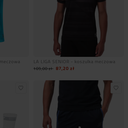
a meczowa
LA LIGA SENIOR - koszulka meczowa
87,20
zł
109,00
zł