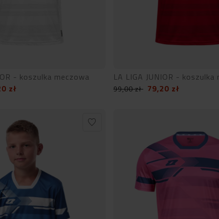
IOR - koszulka meczowa
LA LIGA JUNIOR - koszulka
20
zł
79,20
zł
99,00
zł