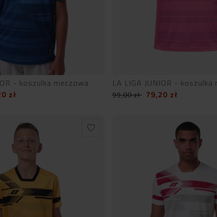
IOR - koszulka meczowa
LA LIGA JUNIOR - koszulka
20
zł
79,20
zł
99,00
zł