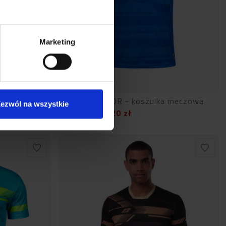
Marketing
a meczowa
LA LIGA SENIOR - koszulka meczowa
ezwól na wszystkie
87,20
zł
109,00
zł