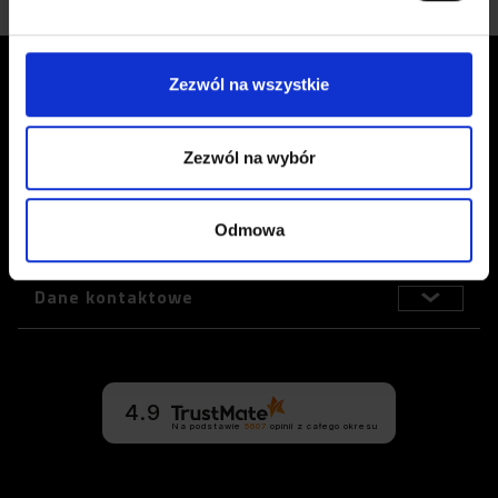
Zezwól na wszystkie
Obsługa klienta
Zezwól na wybór
Zina Polska
Odmowa
Informacje
Dane kontaktowe
4.9
Na podstawie
5607
opinii
z całego okresu