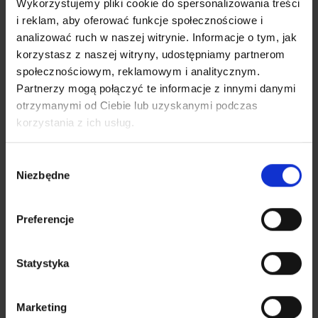
Wykorzystujemy pliki cookie do spersonalizowania treści
i reklam, aby oferować funkcje społecznościowe i
analizować ruch w naszej witrynie. Informacje o tym, jak
korzystasz z naszej witryny, udostępniamy partnerom
społecznościowym, reklamowym i analitycznym.
Metody płatności
Partnerzy mogą połączyć te informacje z innymi danymi
otrzymanymi od Ciebie lub uzyskanymi podczas
korzystania z ich usług.
Wybór
Niezbędne
zgody
Newsletter
Preferencje
Otrzymuj na bieżąco informacje o
nowościach i
ofertach specjalnych
w sklepie Zina
Statystyka
Podaj adres email
Marketing