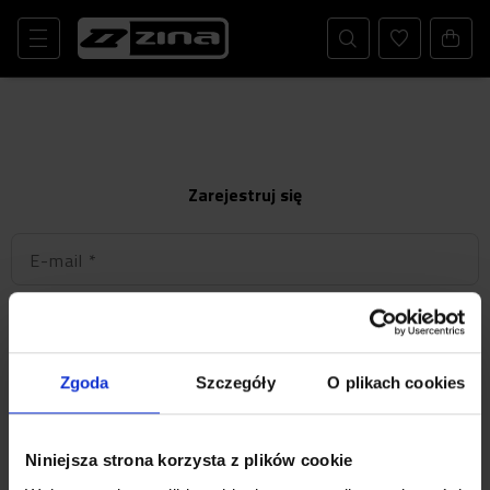
Zarejestruj się
E-mail
*
*Wyrażam zgodę na otrzymywanie korespondencji
drogą mailową
* Akceptuję
regulamin
i wszystkie jego
Zgoda
Szczegóły
O plikach cookies
pochodne.
Niniejsza strona korzysta z plików cookie
Rejestruj