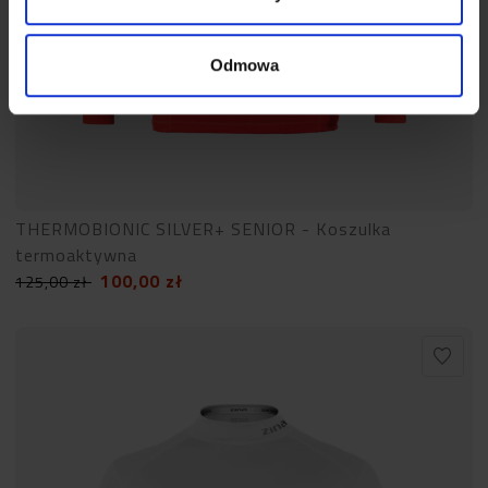
Odmowa
THERMOBIONIC SILVER+ SENIOR - Koszulka
termoaktywna
100,00
zł
125,00
zł