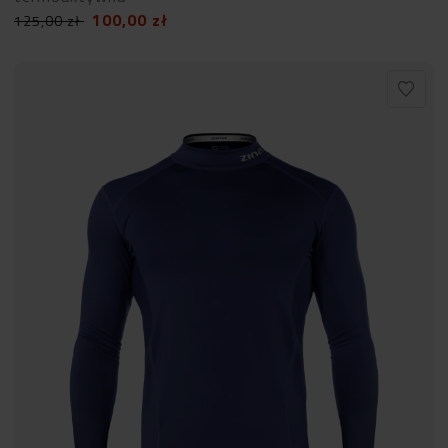
100,00
zł
125,00
zł