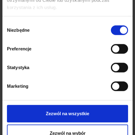
otrzymanymi od Ciebie lub uzyskanymi podczas
korzystania z ich usług.
THERMOBIONIC SILVER+ SENIOR - Koszulka
termoaktywna
Wybór
100,00
zł
125,00
zł
Niezbędne
zgody
Preferencje
Statystyka
Marketing
Zezwól na wszystkie
Zezwól na wybór