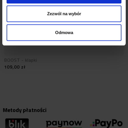
Zezwól na wybór
Odmowa
BOOST - klapki
109,00
zł
Metody płatności