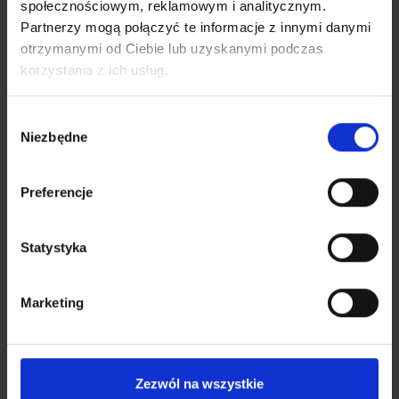
społecznościowym, reklamowym i analitycznym.
Partnerzy mogą połączyć te informacje z innymi danymi
otrzymanymi od Ciebie lub uzyskanymi podczas
VOLTEN - buty
korzystania z ich usług.
399,00
zł
Wybór
Niezbędne
zgody
Preferencje
Statystyka
Marketing
Zezwól na wszystkie